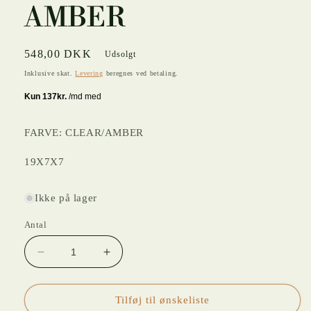
AMBER
Normalpris
548,00 DKK
Udsolgt
Inklusive skat.
Levering
beregnes ved betaling.
FARVE: CLEAR/AMBER
19X7X7
Ikke på lager
Antal
Reducer
Øg
antallet
antallet
for
for
KRYSTALSTAGE
KRYSTALSTAGE
Tilføj til ønskeliste