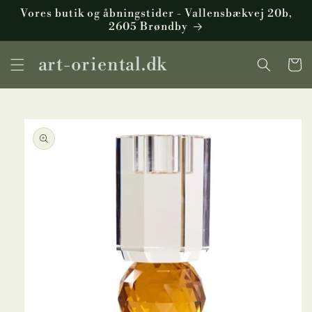
Gå til
Vores butik og åbningstider - Vallensbækvej 20b,
indhold
2605 Brøndby
art-oriental.dk
Indkøbsku
å til
roduktoplysninger