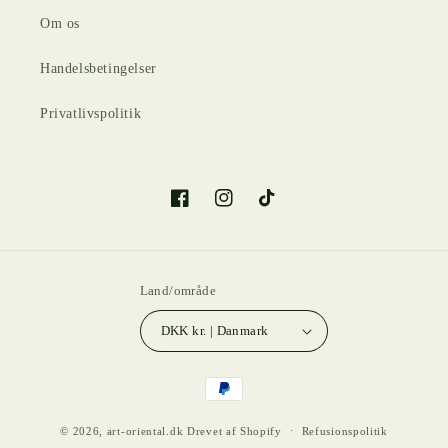
Om os
Handelsbetingelser
Privatlivspolitik
Facebook
Instagram
TikTok
Land/område
DKK kr. | Danmark
Betalingsmetoder
© 2026,
art-oriental.dk
Drevet af Shopify
Refusionspolitik