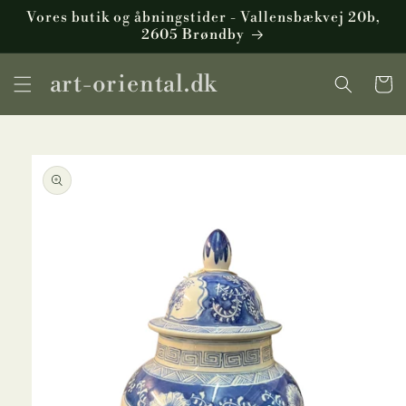
Gå til
Vores butik og åbningstider - Vallensbækvej 20b,
indhold
2605 Brøndby
art-oriental.dk
Indkøbsku
å til
roduktoplysninger