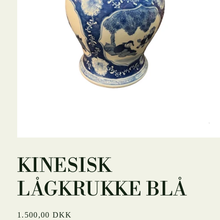
Åbn
mediet
1
KINESISK
i
modus
LÅGKRUKKE BLÅ
Normalpris
1.500,00 DKK