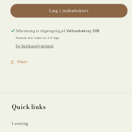
BLÅ
BLÅ
Læg i indkøbskurv
Afhentning er tilgængelig på
Vallensbækvej 20B
Normalt klar inden for 2-4 dage
Se butiksoplysninger
Share
Quick links
Levering