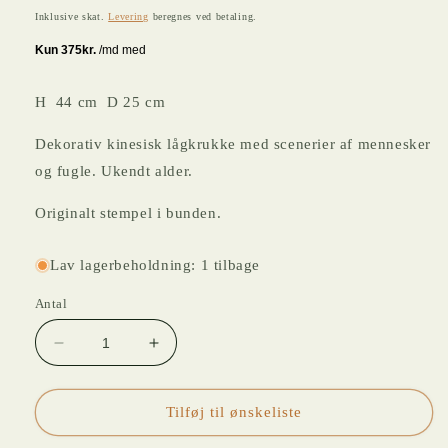
Inklusive skat.
Levering
beregnes ved betaling.
H 44 cm D 25 cm
Dekorativ kinesisk lågkrukke med scenerier af mennesker
og fugle. Ukendt alder.
Originalt stempel i bunden.
Lav lagerbeholdning: 1 tilbage
Antal
Reducer
Øg
antallet
antallet
for
for
KINESISK
KINESISK
Tilføj til ønskeliste
LÅGKRUKKE
LÅGKRUKKE