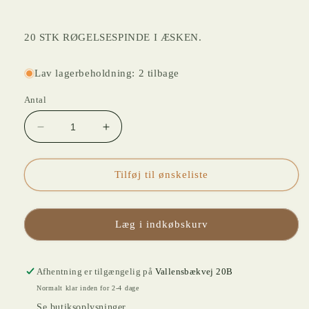
20 STK RØGELSESPINDE I ÆSKEN.
Lav lagerbeholdning: 2 tilbage
Antal
Reducer
Øg
antallet
antallet
for
for
HEM_
HEM_
Tilføj til ønskeliste
WHITE
WHITE
SAGA
SAGA
Læg i indkøbskurv
Afhentning er tilgængelig på
Vallensbækvej 20B
Normalt klar inden for 2-4 dage
Se butiksoplysninger