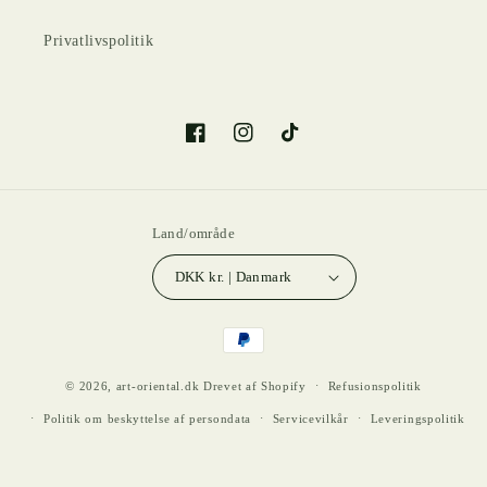
Privatlivspolitik
Facebook
Instagram
TikTok
Land/område
DKK kr. | Danmark
Betalingsmetoder
© 2026,
art-oriental.dk
Drevet af Shopify
Refusionspolitik
Politik om beskyttelse af persondata
Servicevilkår
Leveringspolitik
Kontaktinformation