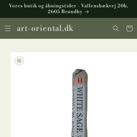
Gå til
Vores butik og åbningstider - Vallensbækvej 20b,
indhold
2605 Brøndby
art-oriental.dk
Indkøbsku
å til
roduktoplysninger