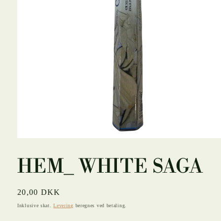
Åbn
mediet
1
HEM_ WHITE SAGA
i
modus
Normalpris
20,00 DKK
Inklusive skat.
Levering
beregnes ved betaling.