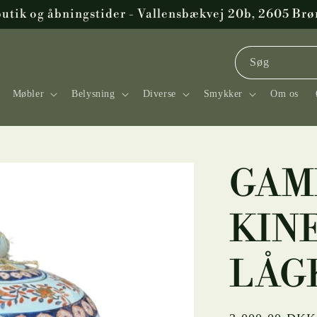
butik og åbningstider - Vallensbækvej 20b, 2605 Br
Søg
Møbler
Belysning
Diverse
Smykker
Om os
GAM
KIN
LÅG