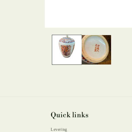
Åbn
mediet
1
i
modus
Quick links
Levering