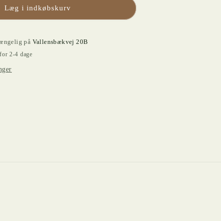
Læg i indkøbskurv
gængelig på
Vallensbækvej 20B
for 2-4 dage
nger