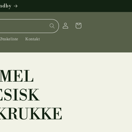
øndby
Log
Indkøbskurv
ind
Ønskeliste
Kontakt
MEL
ESISK
KRUKKE