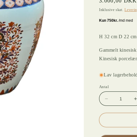
Normalpris
3.000,00 DKK
Inklusive skat.
Leveri
H 32 cm D 22 cm
Gammelt kinesisk 
Kinesisk porcelæ
Lav lagerbehold
Antal
Reducer
antallet
for
f
GAMMEL
KINESISK
LÅGKRUKK