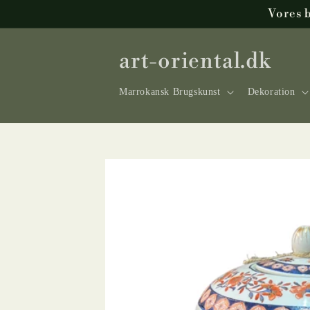
Gå til
Vores 
indhold
art-oriental.dk
Marrokansk Brugskunst
Dekoration
Gå til
produktoplysninger