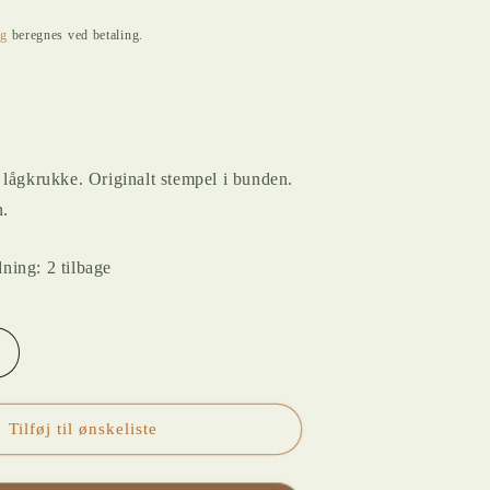
ng
beregnes ved betaling.
lågkrukke. Originalt stempel i bunden.
n.
ning: 2 tilbage
Øg
antallet
or
GAMMEL
Tilføj til ønskeliste
KINESISK
E
LÅGKRUKKE