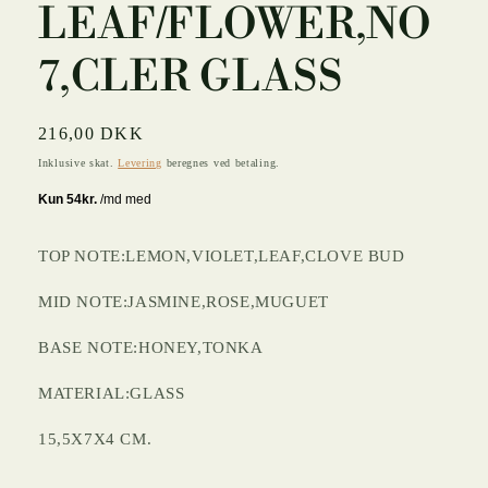
LEAF/FLOWER,NO
7,CLER GLASS
Normalpris
216,00 DKK
Inklusive skat.
Levering
beregnes ved betaling.
TOP NOTE:LEMON,VIOLET,LEAF,CLOVE BUD
MID NOTE:JASMINE,ROSE,MUGUET
BASE NOTE:HONEY,TONKA
MATERIAL:GLASS
15,5X7X4 CM.