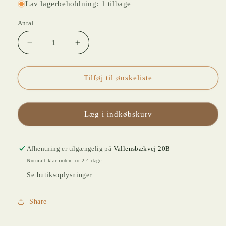
Lav lagerbeholdning: 1 tilbage
Antal
Reducer
Øg
antallet
antallet
for
for
C
C
Tilføj til ønskeliste
EST
EST
BON
BON
DIFFUSER
DIFFUSER
Læg i indkøbskurv
WITH
WITH
DRIED
DRIED
LEAF/FLOWER,NO
LEAF/FLOWER,NO
Afhentning er tilgængelig på
Vallensbækvej 20B
7,CLER
7,CLER
Normalt klar inden for 2-4 dage
GLASS
GLASS
Se butiksoplysninger
Share