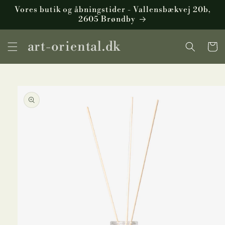
Gå til
Vores butik og åbningstider - Vallensbækvej 20b,
indhold
2605 Brøndby
art-oriental.dk
Indkøbsku
å til
roduktoplysninger