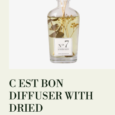
Åbn
mediet
1
C EST BON
i
modus
DIFFUSER WITH
DRIED