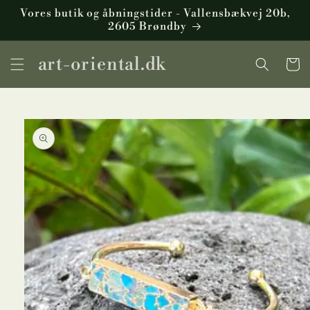
Gå til
Vores butik og åbningstider - Vallensbækvej 20b,
indhold
2605 Brøndby
art-oriental.dk
Indkøbsku
å til
roduktoplysninger