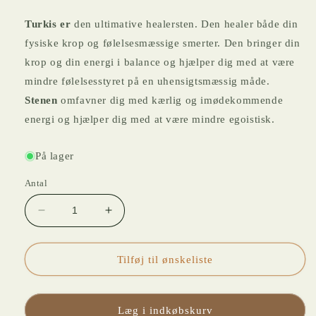
Turkis er
den ultimative healersten. Den healer både din
fysiske krop og følelsesmæssige smerter. Den bringer din
krop og din energi i balance og hjælper dig med at være
mindre følelsesstyret på en uhensigtsmæssig måde.
Stenen
omfavner dig med kærlig og imødekommende
energi og hjælper dig med at være mindre egoistisk.
På lager
Antal
Reducer
Øg
antallet
antallet
for
for
ARMBÅND
ARMBÅND
Tilføj til ønskeliste
BLÅ
BLÅ
TURKIS
TURKIS
Læg i indkøbskurv