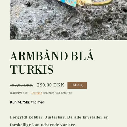
Åbn
mediet
1
ARMBÅND BLÅ
i
modus
TURKIS
Normalpris
Udsalgspris
299,00 DKK
499,00 DKK
Udsalg
Inklusive skat.
Levering
beregnes ved betaling.
Forgyldt kobber. Justerbar. Da alle krystaller er
forskellige kan udseende variere.